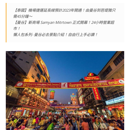
【泰國】機場捷運延長線預計2023年開通！由曼谷到芭堤雅只
需45分鐘～
【曼谷】新商場 Samyan Mitrtown 正式開幕！24小時營業超
市！
懶人包系列- 曼谷必去景點介紹！自由行上手必讀！