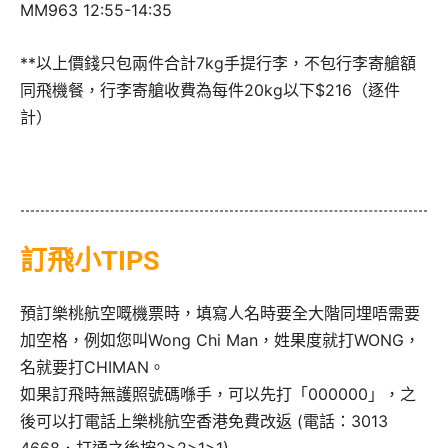
MM963 12:55-14:35
**以上價錢只包兩件合計7kg手提行李，不包行李寄艙額
同飛機餐，行李寄艙收費為每件20kg以下$216（逐件
計）
訂飛小TIPS
預訂樂桃航空嘅機票時，填寫人名時要全大階同埋唔需要
加空格，例如您叫Wong Chi Man，姓果度就打WONG，
名就要打CHIMAN。
如果訂飛時無護照號碼喺手，可以先打「000000」，之
後可以打電話上樂桃航空香港免費改返 (電話：3013
4668．打通之後按2>2>1>1)