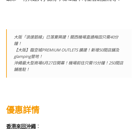
大阪「浪速筋線」已落實興建！關西機場直通梅田只需40分
鐘！
【大阪】臨空城PREMIUM OUTLETS 擴建！新增50間店舖及
glamping營地！
沖繩最大型商場6月27日開幕！機場前往只需15分鐘！250間店
舖進駐！
優惠詳情
香港來回沖繩
：