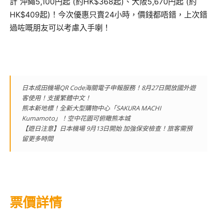
計 沖繩5,100円起 (約HK$368起)、大阪5,670円起 (約
HK$409起)！今次優惠只賣24小時，價錢都唔錯，上次錯
過咗嘅朋友可以考慮入手喇！
日本成田機場QR Code海關電子申報服務！8月27日開放國外遊
客使用！支援繁體中文！
熊本新地標！全新大型購物中心「SAKURA MACHI
Kumamoto」！空中花園可俯瞰熊本城
【遊日注意】日本機場 9月13日開始 加強保安檢查！旅客需預
留更多時間
票價詳情