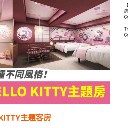
惠
C
T
C
KITTY主題客房