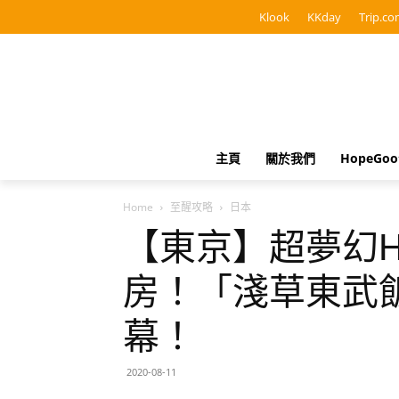
Klook
KKday
Trip.co
主頁
關於我們
HopeGo
Home
至醒攻略
日本
【東京】超夢幻HE
房！「淺草東武飯
幕！
2020-08-11