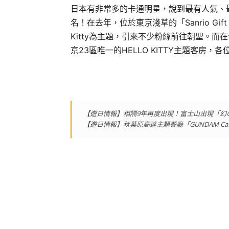
日本有非常多的卡通明星，說到最有人氣、最可愛的
名！在去年，位於東京淺草的「Sanrio Gif
Kitty為主題，引來不少粉絲前往朝聖。而
京23區唯一的HELLO KITTY主題客房，各
【遊日情報】相隔9年再度出現！富士山出現「幻の
【遊日情報】秋葉原高達主題餐廳「GUNDAM Cafe