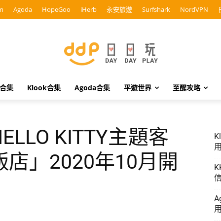
m
Agoda
HopeGoo
iHerb
永安旅遊
Surfshark
NordVPN
o合集
Klook合集
Agoda合集
平遊世界
至醒攻略
LLO KITTY主題客
K
用
店」2020年10月開
K
信
A
用