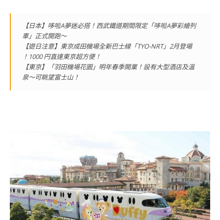
【日本】哆啦A夢迷必搭！西武鐵道期間限定「哆啦A夢彩繪列
車」正式開跑～
【遊日注意】東京成田機場全新巴士線「TYO-NRT」2月登場
！1000 円直達東京超方便！
【東京】「羽田機場花園」明年春季開業！設有大型酒店及溫
泉～可眺望富士山！