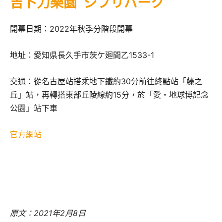
吉卜力樂園 ジブリパーク
開幕日期：2022年秋季分階段開幕
地址：愛知県長久手市茨ケ廻間乙1533-1
交通：從名古屋站搭乘地下鐵約30分前往終點站「藤之
丘」站，再轉搭東部丘陵線約15分，於「愛・地球博記念
公園」站下車
官方網站
原文：2021年2月8日