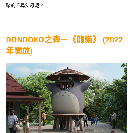
豬的千尋父母呢？
DONDOKO之森－《龍貓》 (2022
年開放)