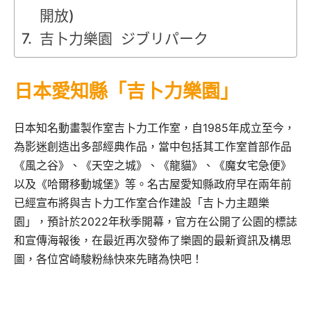
開放)
吉卜力樂園 ジブリパーク
日本愛知縣「吉卜力樂園」
日本知名動畫製作室吉卜力工作室，自1985年成立至今，
為影迷創造出多部經典作品，當中包括其工作室首部作品
《風之谷》、《天空之城》、《龍貓》、《魔女宅急便》
以及《哈爾移動城堡》等。名古屋愛知縣政府早在兩年前
已經宣布將與吉卜力工作室合作建設「吉卜力主題樂
園」，預計於2022年秋季開幕，官方在公開了公園的標誌
和宣傳海報後，在最近再次發佈了樂園的最新資訊及構思
圖，各位宮崎駿粉絲快來先睹為快吧！