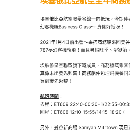
埃塞俄比亞航空全年商務
埃塞俄比亞航空嘅曼谷線一向抵玩，今期仲要
幻客機嘅Business Class～ 真係好抵呀！
2021年1月4日前出發～乘搭商務艙來回曼谷
787夢幻客機執飛！而且暑假旺季、聖誕
埃航係星空聯盟旗下嘅成員，商務艙嘅乘客仲
真係未出發先興奮！商務艙仲包埋飛機餐同3
買到爆先返黎！
航班時間
：
去程：ET609 22:40-00:20+1/22:55-00
回程：ET608 12:10-15:55/14:15-18:20
另外，曼谷新商場 Samyan Mitrtown 