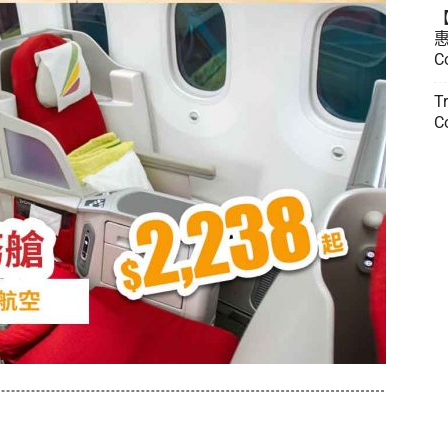
惠
C
T
C