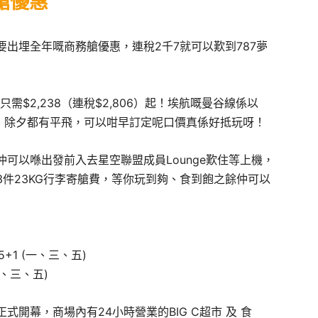
艙優惠
出埋全年嘅商務艙優惠，連稅2千7就可以歎到787夢
只需$2,238（連稅$2,806）起！埃航嘅曼谷線係以
節、除夕都有平飛，可以咁早訂定呢口價真係好抵玩呀！
可以喺出發前入去星空聯盟成員Lounge歎住等上機，
件23KG行李寄艙費，等你玩到夠、食到飽之餘仲可以
:35+1 (一、三、五)
 (一、三、五)
現已正式開幕，商場內有24小時營業的BIG C超市 及 食