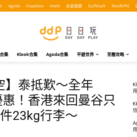
m
Agoda
HopeGoo
iHerb
永安旅遊
Surfshark
NordVPN
o合集
Klook合集
Agoda合集
平遊世界
至醒攻略
空】泰抵歎～全年
K
用
lass優惠！香港來回曼谷只
K
信
3件23kg行李～
A
用