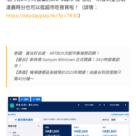
凌晨時分也可以逛超市吃夜宵啦！（詳情：
https://daydayplay.hk/?p=7930
）
泰國︳曼谷好去處．ARTBOX文創市集強勢回歸！
【曼谷】新商場 Samyan Mitrtown 正式開幕！24小時營業超
市！
【泰國】機場捷運延長線預計2023年開通！由曼谷到芭堤雅只
需45分鐘～