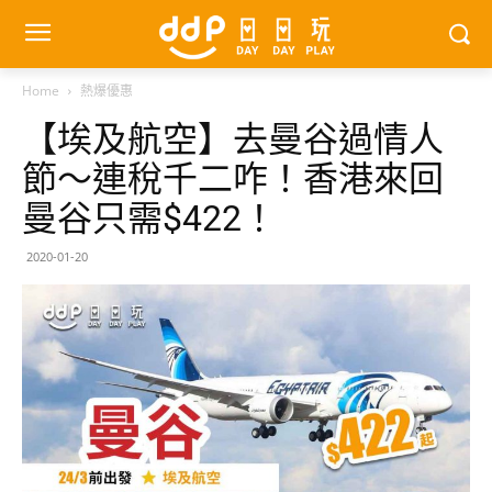
Home
熱爆優惠
【埃及航空】去曼谷過情人
節～連稅千二咋！香港來回
曼谷只需$422！
2020-01-20