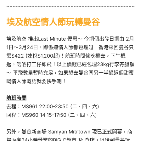
埃及航空情人節玩轉曼谷
埃及航空 推出Last Minute 優惠～ 今期個出發日期由 2月
1日～3月24日，即係連情人節都包埋呀！香港來回曼谷只
需$422 (連稅$1,200起)！航班時間係晚機去，下午機
返，啱哂打工仔即飛！以上價錢已經包埋23kg行李寄艙額
～ 平飛數量暫時充足，如果想去曼谷同另一半過返個甜蜜
嘅情人節嘅話就要快手喇！
航班時間
去程：MS961 22:00-23:50 (二、四、六)
回程：MS960 14:15-17:50 (二、四、六)
另外，曼谷新商場 Samyan Mitrtown 現已正式開幕，商
場內有24小時營業的BIG C超市 及 食店，以後到曼谷玩