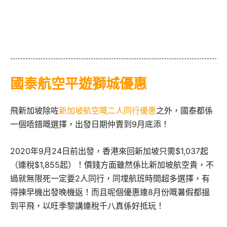
國泰航空平遊獅城優惠
飛新加坡除咗
新加坡航空嘅二人同行優惠
之外，國泰都係
一個唔錯嘅選擇，出發日期仲賣到9月底添！
2020年9月24日前出發，香港來回新加坡只需$1,037起
（連稅$1,855起）！價錢方面雖然係比新加坡航空貴，不
過就無限死一定要2人同行，同埋航班時間超多選擇，有
得揀早機出發晚機返！而且呢個優惠連8月份嘅暑假都搵
到平飛，以旺季黎講連稅千八真係好抵玩！