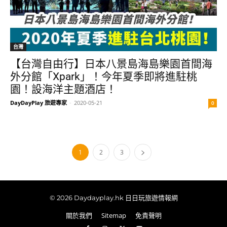
台灣
【台灣自由行】日本八景島海島樂園首間海
外分館「Xpark」！今年夏季即將進駐桃
園！設海洋主題酒店！
DayDayPlay 旅遊專家
-
2020-05-21
0
1
2
3
© 2026 Daydayplay.hk 日日玩旅遊情報網
關於我們
Sitemap
免責聲明